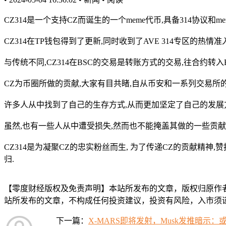
CZ314是一个支持CZ而诞生的一个meme代币,具备314协议和m
CZ314在TP钱包得到了更新,同时收到了AVE 314专区的热情准入
与传统不同,CZ314在BSC的交易是转账方式的交易,往合约转
CZ为币圈所做的贡献,大家有目共睹,自从币安和一系列交易所的
许多人从中找到了自己的生存方式,从而更加坚定了自己的发展方
虽然,也有一些人从中遭受损失,然而也不能掩盖其做的一些贡
CZ314是为凝聚CZ的忠实粉丝而生, 为了传递CZ的贡献精神
归.
【零度财经版权及免责声明】本站所发布的文章，版权归原作
站所发布的文章，不构成任何投资建议，投资有风险，入市须谨慎
下一篇：
X-MARS即将发射，Musk发推暗示