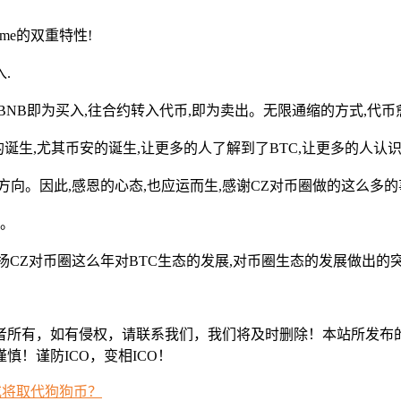
eme的双重特性!
.
入BNB即为买入,往合约转入代币,即为卖出。无限通缩的方式,代币
诞生,尤其币安的诞生,让更多的人了解到了BTC,让更多的人认识
向。因此,感恩的心态,也应运而生,感谢CZ对币圈做的这么多的
献。
,赞扬CZ对币圈这么年对BTC生态的发展,对币圈生态的发展做出的
者所有，如有侵权，请联系我们，我们将及时删除！本站所发布
！谨防ICO，变相ICO！
：或将取代狗狗币？