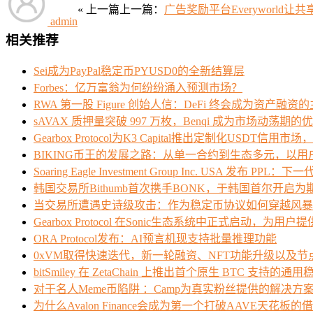
« 上一篇
上一篇：
广告奖励平台Everyworld
admin
相关推荐
Sei成为PayPal稳定币PYUSD0的全新结算层
Forbes：亿万富翁为何纷纷涌入预测市场？
RWA 第一股 Figure 创始人信：DeFi 终会成为资产融资
sAVAX 质押量突破 997 万枚，Benqi 成为市场动荡期
Gearbox Protocol为K3 Capital推出定制化USDT信用市
BIKING币王的发展之路：从单一合约到生态多元，以
Soaring Eagle Investment Group Inc. USA 
韩国交易所Bithumb首次携手BONK，于韩国首尔开启
当交易所遭遇史诗级攻击：作为稳定币协议如何穿越风暴
Gearbox Protocol 在Sonic生态系统中正式启动，
ORA Protocol发布：AI预言机现支持批量推理功能
0xVM取得快速迭代，新一轮融资、NFT功能升级以及
bitSmiley 在 ZetaChain 上推出首个原生 BTC 支持的通
对于名人Meme币陷阱 ：Camp为真实粉丝提供的解决方
为什么Avalon Finance会成为第一个打破AAVE天花板