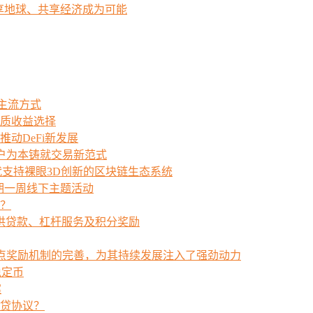
让共享地球、共享经济成为可能
的主流方式
的优质收益选择
场，推动DeFi新发展
用户为本铸就交易新范式
发布 PPL：下一代支持裸眼3D创新的区块链生态系统
为期一周线下主题活动
？
为用户提供贷款、杠杆服务及积分奖励
节点奖励机制的完善，为其持续发展注入了强劲动力
用稳定币
案
的借贷协议？