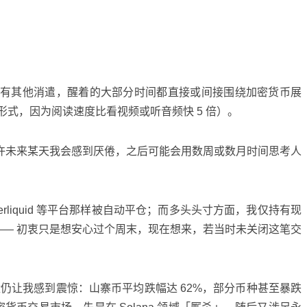
没有其他消遣，醒着的大部分时间都直接或间接围绕加密货币展
式，因为阅读速度比看视频或听音频快 5 倍）。
许未来某天我会感到厌倦，之后可能会用数周或数月时间思考人
perliquid 等平台那样被自动平仓；而多头头寸方面，我仅持有现
易 —— 初衷只是想安心过个周末，现在想来，若当时未关闭这笔交
盘仍让我感到震惊：山寨币平均跌幅达 62%，部分币种甚至暴跌