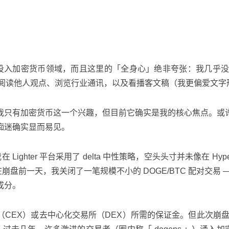
心投入加密货币领域，而且这里的「全身心」绝非夸张：我几乎
、阅读他人观点、浏览行业通讯，以及看播客文稿（我更偏爱文字形
我只有加密货币这一个兴趣，但目前它确实是我的核心焦点。或
痴迷确实显而易见。
ighter 平台采用了 delta 中性策略，空头头寸并未像在 Hy
且在崩盘前一天，我关闭了一笔规模不小的 DOGE/BTC 配对交
成分。
所（CEX）或去中心化交易所（DEX）所需的保证金。但此次崩