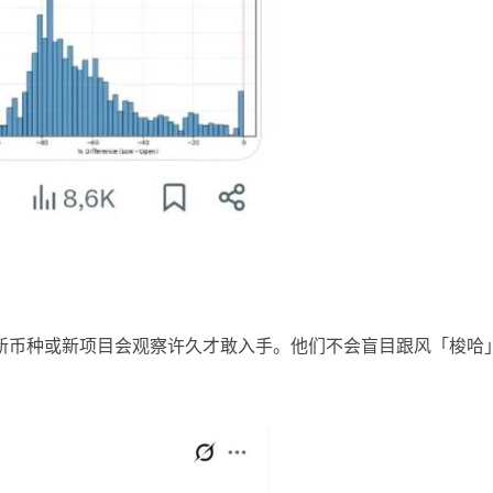
？
新币种或新项目会观察许久才敢入手。他们不会盲目跟风「梭哈