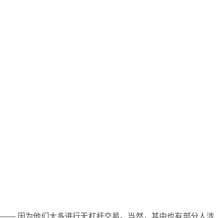
好 —— 因为他们大多进行无杠杆交易。当然，其中也有部分人涉