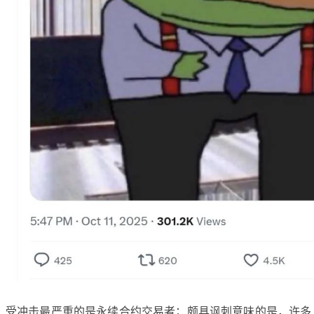
受冲击最严重的是永续合约交易者；颇具讽刺意味的是，许多「山