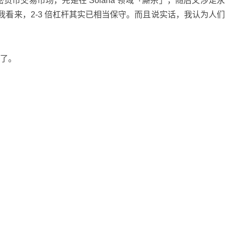
密货币交易市场，先是在 Solana 领域「厮杀」，随后又涉足永
看来，2-3 倍杠杆其实已相当保守。而且说实话，我认为人们
狂了。