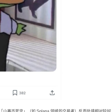
寨币死忠」（如 Solana 领域的交易者）反而处境相对较