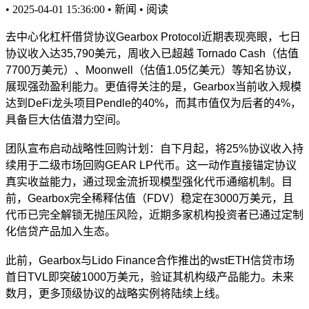
•
2025-04-01 15:36:00
•
新闻
•
阅读
去中心化杠杆借贷协议
Gearbox Protocol近期表现亮眼，七日
协议收入达35,790美元，周收入已超越 Tornado Cash（估值
7700万美元）、Moonwell（估值1.05亿美元）等知名协议，
展现强劲盈利能力。更值得关注的是，Gearbox当前收入规模
达到DeFi龙头项目Pendle的40%，而其市值仅为后者的4%，
具备巨大估值潜力空间。
团队宣布启动战略性回购计划：自下月起，将
25%协议收入持
续用于二级市场回购GEAR LP代币。这一动作直接锚定协议
真实收益能力，通过现金流折现模型强化代币通缩机制。目
前，Gearbox完全稀释估值（FDV）稳定在3000万美元，且
代币已完全解锁无抛压风险，近期多家机构投资者已通过定制
化信贷产品加入生态。
此前，
Gearbox与Lido Finance合作推出的wstETH信贷市场
首日TVL即突破1000万美元，验证其机构级产品能力。未来
数月，更多顶级协议的战略实例将陆续上线。